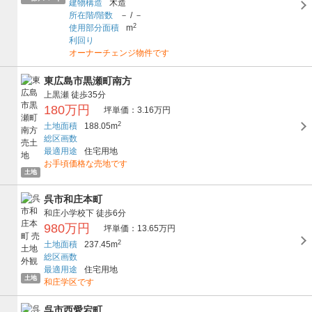
建物構造
木造
所在階/階数
－
/
－
2
使用部分面積
m
利回り
オーナーチェンジ物件です
東広島市黒瀬町南方
上黒瀬
徒歩35分
180万円
坪単価：3.16万円
2
土地面積
188.05m
総区画数
最適用途
住宅用地
お手頃価格な売地です
土地
呉市和庄本町
和庄小学校下
徒歩6分
980万円
坪単価：13.65万円
2
土地面積
237.45m
総区画数
最適用途
住宅用地
土地
和庄学区です
呉市西愛宕町