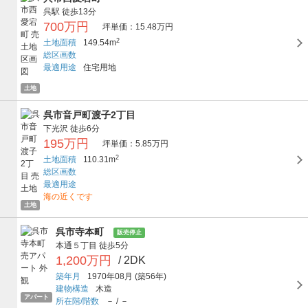
呉駅
徒歩13分
700万円
坪単価：15.48万円
2
土地面積
149.54m
総区画数
最適用途
住宅用地
土地
呉市音戸町渡子2丁目
下光沢
徒歩6分
195万円
坪単価：5.85万円
2
土地面積
110.31m
総区画数
最適用途
海の近くです
土地
呉市寺本町
販売停止
本通５丁目
徒歩5分
1,200万円
/ 2DK
築年月
1970年08月
(築56年)
建物構造
木造
アパート
所在階/階数
－
/
－