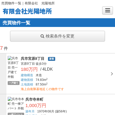
売買物件一覧｜有限会社 光陽地所
有限会社光陽地所
売買物件一覧
検索条件を変更
7
件
呉市宮原8丁目
新着
宮原9丁目
徒歩3分
180万円
/ 4LDK
建物構造
木造
2
建物面積
74.83m
一戸建て
2
土地面積
87.50m
海上自衛隊基地近くの物件です
呉市寺本町
1,000万円
築年月
1970年08月
(築56年)
一棟アパート