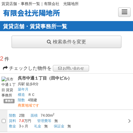
賃貸店舗・事務所一覧｜有限会社 光陽地所
有限会社光陽地所
賃貸店舗・賃貸事務所一覧
検索条件を変更
2
件
チェックした物件を
お問い合わせ
呉市中通１丁目（田中ビル）
呉駅
徒歩8分
築年月
構造
ＲＣ
階数
4階建
事務所
商業地域です
2
階数
2階
面積
74.00m
賃料
7.0
万円
管理費等
無
敷金
3ヶ月
礼金
無
保証金
無