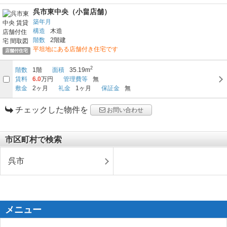
呉市東中央（小畠店舗）
築年月
構造
木造
階数
2階建
平坦地にある店舗付き住宅です
店舗付住宅
2
階数
1階
面積
35.19m
賃料
6.0
万円
管理費等
無
敷金
2ヶ月
礼金
1ヶ月
保証金
無
チェックした物件を
お問い合わせ
市区町村で検索
呉市
メニュー