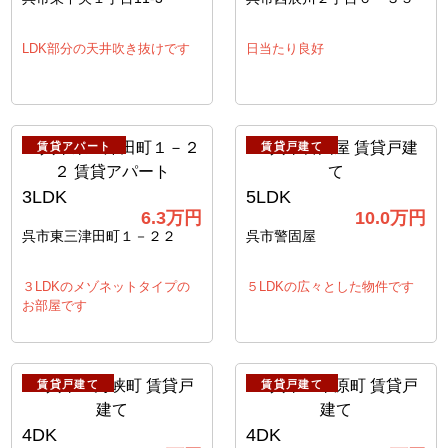
LDK部分の天井吹き抜けです
日当たり良好
賃貸アパート
賃貸戸建て
3LDK
5LDK
6.3
万円
10.0
万円
呉市東三津田町１－２２
呉市警固屋
３LDKのメゾネットタイプの
５LDKの広々とした物件です
お部屋です
賃貸戸建て
賃貸戸建て
4DK
4DK