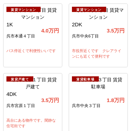
賃貸マンション
賃貸マンション
1K
2DK
4.0
万円
3.5
万円
呉市本通４丁目
呉市中央6丁目
バス停近くで利便性いいです
市役所近くです クレアライ
ンにも近くて便利です
賃貸戸建て
賃貸駐車場
4DK
3.5
万円
1.8
万円
呉市宮原１丁目
呉市中央３丁目
高台にある物件です。閑静な
住宅街です