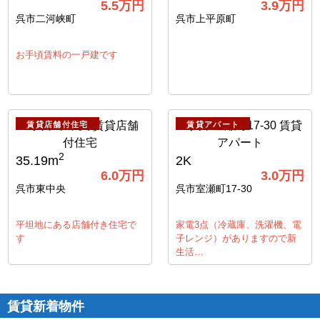
5.5
万円
3.9
万円
呉市二河峡町
呉市上平原町
お手頃賃料の一戸建です
賃貸店舗付住宅
賃貸アパート
2
35.19m
2K
6.0
万円
3.0
万円
呉市東中央
呉市室瀬町17-30
平坦地にある店舗付き住宅で
家電3点（冷蔵庫、洗濯機、電
す
子レンジ）がありますので新
生活…
賃貸新着物件