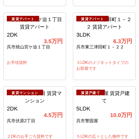
賃貸アパート
賃貸アパート
2DK
3LDK
3.5
万円
6.3
万円
呉市焼山宮ケ迫１丁目
呉市東三津田町１－２２
お手頃賃料
３LDKのメゾネットタイプの
お部屋です
賃貸マンション
賃貸戸建て
2DK
5LDK
4.5
万円
10.0
万円
呉市伏原2丁目
呉市警固屋
２DKのお手ごろ賃料です
５LDKの広々とした物件です