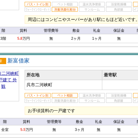
周辺にはコンビニやスーパーがあり駅にもほど近いです
階
賃料
管理費等
敷金
礼金
保証金
3階
5.8
万円
無
2ヶ月
1ヶ月
無
新富借家
戸建
所在地
最寄駅
呉市二河峡町
お手頃賃料の一戸建です
階
賃料
管理費等
敷金
礼金
保証金
全室
5.5
万円
無
3ヶ月
無
無