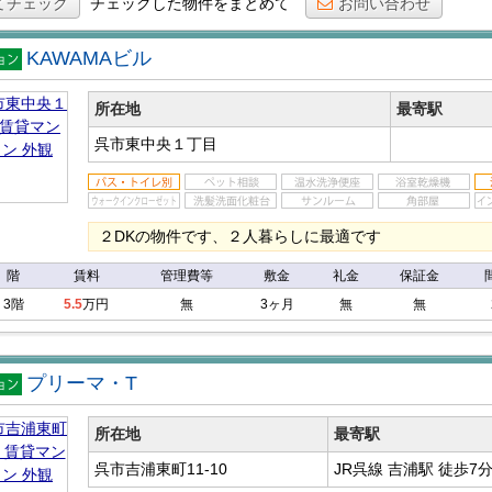
てチェック
チェックした物件をまとめて
お問い合わせ
KAWAMAビル
マン
ン
所在地
最寄駅
呉市東中央１丁目
２DKの物件です、２人暮らしに最適です
階
賃料
管理費等
敷金
礼金
保証金
3階
5.5
万円
無
3ヶ月
無
無
プリーマ・T
マン
ン
所在地
最寄駅
呉市吉浦東町11-10
JR呉線 吉浦駅
徒歩7