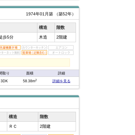
1974年01月築
（築52年）
構造
階数
徒歩5分
木造
2階建
間取り
面積
詳細
2
3DK
58.38m
詳細を見る
構造
階数
ＲＣ
2階建