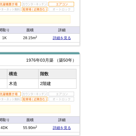
。
間取り
面積
詳細
2
1K
28.15m
詳細を見る
1976年03月築
（築50年）
構造
階数
木造
2階建
間取り
面積
詳細
2
4DK
55.90m
詳細を見る