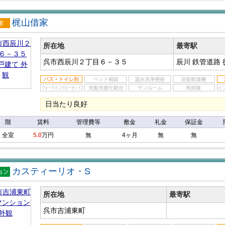
梶山借家
戸建
所在地
最寄駅
呉市西辰川２丁目６－３５
辰川 鉄管道路
日当たり良好
階
賃料
管理費等
敷金
礼金
保証金
全室
5.0
万円
無
4ヶ月
無
無
カスティーリオ・S
マン
ン
所在地
最寄駅
呉市吉浦東町