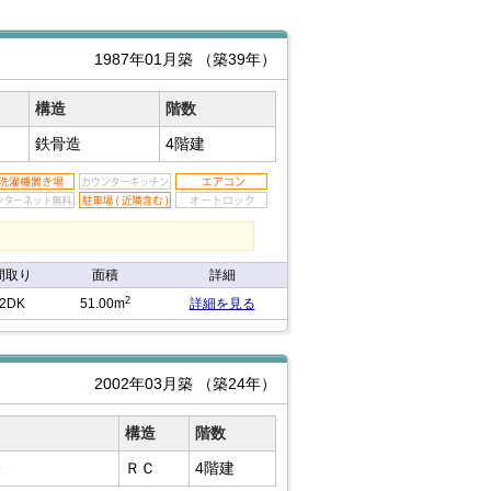
1987年01月築
（築39年）
構造
階数
鉄骨造
4階建
間取り
面積
詳細
2
2DK
51.00m
詳細を見る
2002年03月築
（築24年）
構造
階数
分
ＲＣ
4階建