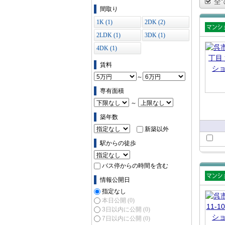
全
ス (0)
間取り
1K (1)
2DK (2)
2LDK (1)
3DK (1)
賃貸
ショ
4DK (1)
賃料
～
専有面積
～
築年数
新築以外
駅からの徒歩
バス停からの時間を含む
情報公開日
賃貸
指定なし
ショ
本日公開
(0)
3日以内に公開
(0)
7日以内に公開
(0)