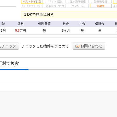
２DKで駐車場付き
階
賃料
管理費等
敷金
礼金
保証金
1階
5.5
万円
無
3ヶ月
無
無
てチェック
チェックした物件をまとめて
お問い合わせ
町村で検索